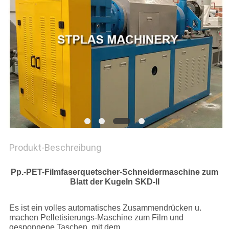
COMPANY
NEWS
SITEMAP
PRIVACY
POLICY
Produkt-Beschreibung
Pp.-PET-Filmfaserquetscher-Schneidermaschine
zum
Blatt der Kugeln SKD-II
Es ist ein volles automatisches Zusammendrücken u.
machen Pelletisierungs-Maschine zum Film und
gesponnene Taschen, mit dem