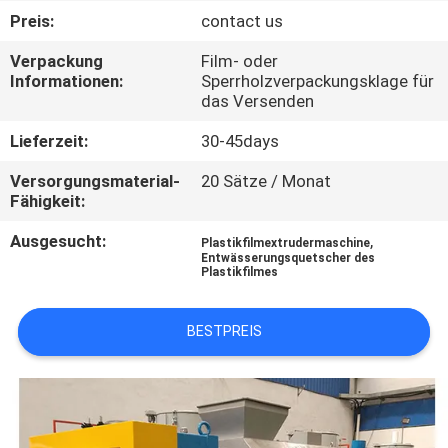
Preis:
contact us
QUALITÄTSKONTROLLE
Verpackung
Film- oder
Informationen:
Sperrholzverpackungsklage für
das Versenden
TRETEN
SIE
Lieferzeit:
30-45days
MIT
Versorgungsmaterial-
20 Sätze / Monat
Fähigkeit:
UNS
IN
Ausgesucht:
,
Plastikfilmextrudermaschine
Entwässerungsquetscher des
VERBINDUNG
Plastikfilmes
BESTPREIS
FORDERN
SIE
EIN
ZITAT