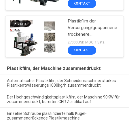
schmutzige Film-
KONTAKT
Reinigungs-Linie
Plastikfilm der
Versorgung/gesponnene
trockenere
Verdrängungsmaschine
27000USD MOQ:1 Satz
der Taschenpressung
KONTAKT
Plastikfilm, der Maschine zusammendrückt
Automatischer Plastikfilm, der Schneidemaschine/starkes
Plastikentwässerungs1000kg/h zusammendrückt
Der Hochgeschwindigkeitsplastikfilm, der Maschine 90KW für
zusammendrückt, bereiten CER Zertifikat auf
Einzelne Schraube plastifizierte halb Kugel-
zusammendrückende Plastikmaschine