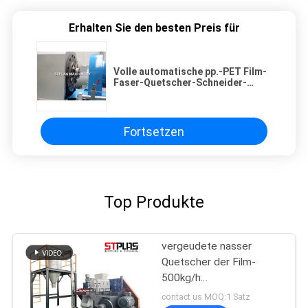
Erhalten Sie den besten Preis für
Volle automatische pp.-PET Film-
Faser-Quetscher-Schneider-
Maschine für Blatt der Kugel-SKD-
II
Fortsetzen
Top Produkte
vergeudete nasser
Quetscher der Film-
500kg/h
Plastiklandwirtschafts-
contact us MOQ:1 Satz