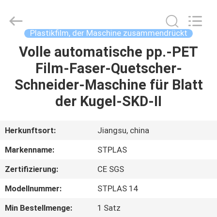
STPLAS
MACHINERY
CO.,LTD.
All
Rights
Plastikfilm, der Maschine zusammendrückt
Reserved.
Volle automatische pp.-PET
HAUS
Film-Faser-Quetscher-
PRODUKTE
Schneider-Maschine für Blatt
der Kugel-SKD-II
VIDEOS
Herkunftsort:
Jiangsu, china
ÜBER
Markenname:
STPLAS
UNS
Zertifizierung:
CE SGS
FABRIK-
Modellnummer:
STPLAS 14
AUSFLUG
Min Bestellmenge:
1 Satz