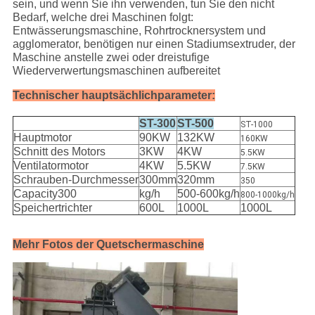
sein, und wenn Sie ihn verwenden, tun Sie den nicht
Bedarf, welche drei Maschinen folgt:
Entwässerungsmaschine, Rohrtrocknersystem und
agglomerator, benötigen nur einen Stadiumsextruder, der
Maschine anstelle zwei oder dreistufige
Wiederverwertungsmaschinen aufbereitet
Technischer hauptsächlichparameter:
ST-300
ST-500
ST-1000
Hauptmotor
90KW
132KW
160KW
Schnitt des Motors
3KW
4KW
5.5KW
Ventilatormotor
4KW
5.5KW
7.5KW
Schrauben-Durchmesser
300mm
320mm
350
Capacity300
kg/h
500-600kg/h
800-1000kg/h
Speichertrichter
600L
1000L
1000L
Mehr Fotos der Quetschermaschine