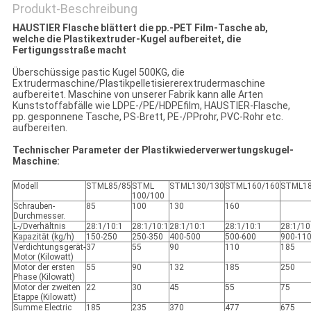
Produkt-Beschreibung
HAUSTIER Flasche blättert die pp.-PET Film-Tasche ab,
welche die Plastikextruder-Kugel aufbereitet, die
Fertigungsstraße macht
Überschüssige pastic Kugel 500KG, die
Extrudermaschine/Plastikpelletisiererextrudermaschine
aufbereitet. Maschine von unserer Fabrik kann alle Arten
Kunststoffabfälle wie LDPE-/PE/HDPEfilm, HAUSTIER-Flasche,
pp. gesponnene Tasche, PS-Brett, PE-/PProhr, PVC-Rohr etc.
aufbereiten.
Technischer Parameter der Plastikwiederverwertungskugel-
Maschine:
Modell
STML85/85
STML
STML130/130
STML160/160
STML18
100/100
Schrauben-
85
100
130
160
Durchmesser.
L-/Dverhältnis
28:1/10:1
28:1/10:1
28:1/10:1
28:1/10:1
28:1/10
Kapazität (kg/h)
150-250
250-350
400-500
500-600
900-11
Verdichtungsgerät-
37
55
90
110
185
Motor (Kilowatt)
Motor der ersten
55
90
132
185
250
Phase (Kilowatt)
Motor der zweiten
22
30
45
55
75
Etappe (Kilowatt)
Summe Electric
185
235
370
477
675