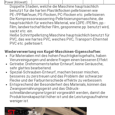
Power (Kilowatt)
Doppelte Stadien, welche die Maschine hauptsächlich
benutzt für die harten Plastikflocken pelletisieren wie
PE-/PPflakfeuer, PS-Flocken, PC-Flocken etc. pelletisieren.
Die Kompressorwasserring-Pelletisierungsmaschine, die
hauptsächlich für weiches Material, wie LDPE-/PEfilm, pp.-
Film, landwirtschaftlicher Film, gesponnene pp. benutzt wird,
sackt etc. ein.
Heiße Schnittpelletizng Maschine hauptsächlich benutzt für
PVC, das wie hartes PVC, weiches PVC, Transport-Elternteil
PVC etc. pelletisiert.
Wiederverwertung von Kugel-Maschinen-Eigenschaften:
Für Materialien mit des hohen Feuchtigkeitsgehalts, haben
Verunreinigungen und andere Fragen einen besseren Effekt
Getriebe: Drehmomentstarker Entwurf; keine Geräusche,
sehr glattes bearbeitend.
Spezial-Schrauben-Entwurf, machen besser mischen,
besseres zu zerstreuen und das Problem der schwarzer
Flecke und der Farbunterschiede effektiv zu verbessern.
Entsprechend der Besonderheit des Materials, können das
Zwangsernährungsgerät und das Öldruck-
schnelländerungsnetzgerät vorgewählt werden, damit die
Produktionskapazität höher ist und die Leistungsaufnahme
weniger ist.