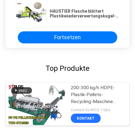
HAUSTIER Flasche blättert
Plastikwiederverwertungskugel-
Maschine, automatischer
Plastikgranulierer ab
Fortsetzen
Top Produkte
200-300 kg/h HDPE-
Plastik-Pellets-
Recycling-Maschine
Pelletizing-Linie
Contact Us MOQ:1 Satz
KONTAKT