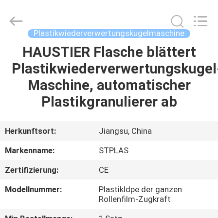
STPLAS
MACHINERY
CO.,LTD.
All
Rights
Plastikwiederverwertungskugelmaschine
Reserved.
HAUSTIER Flasche blättert
HAUS
Plastikwiederverwertungskugel
PRODUKTE
Maschine, automatischer
Plastikgranulierer ab
VIDEOS
Herkunftsort:
Jiangsu, China
ÜBER
Markenname:
STPLAS
UNS
Zertifizierung:
CE
FABRIK-
Modellnummer:
Plastikldpe der ganzen
Rollenfilm-Zugkraft
AUSFLUG