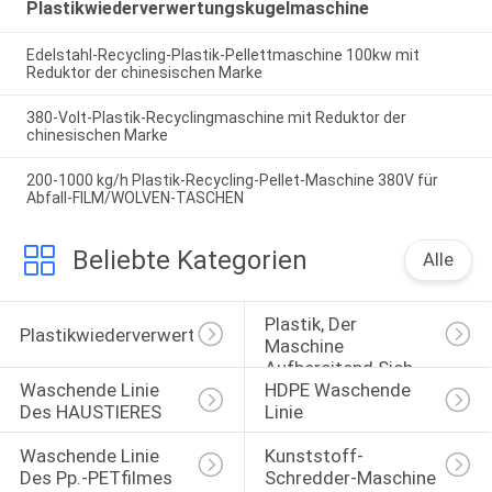
Plastikwiederverwertungskugelmaschine
Edelstahl-Recycling-Plastik-Pellettmaschine 100kw mit
Reduktor der chinesischen Marke
380-Volt-Plastik-Recyclingmaschine mit Reduktor der
chinesischen Marke
200-1000 kg/h Plastik-Recycling-Pellet-Maschine 380V für
Abfall-FILM/WOLVEN-TASCHEN
Beliebte Kategorien
Alle
Plastik, Der 
Plastikwiederverwertungskugelmaschine
Maschine 
Aufbereitend Sich 
Waschende Linie 
HDPE Waschende 
Wäscht
Des HAUSTIERES
Linie
Waschende Linie 
Kunststoff-
Des Pp.-PETfilmes
Schredder-Maschine