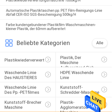
Plastikwiederverwertungsmaschine 1000kg/H
Automatische Plastiktaschen pp. PET Film-Reinigungs-Linie
Abfall CER-ISO SGS-Bescheinigung 500kg/H
Farbe kundengebundener Plastikfilm-Waschmaschinen-
kleiner Plastik, der 60mm aufbereitet
Beliebte Kategorien
Alle
Plastik, Der 
Plastikwiederverwertungskugelmaschine
Maschine 
Aufbereitend Sich 
Waschende Linie 
HDPE Waschende 
Wäscht
Des HAUSTIERES
Linie
Waschende Linie 
Kunststoff-
Des Pp.-PETfilmes
Schredder-Maschine
Kunststoff-Brecher 
Plastik-
Maschine
Agglomerator-