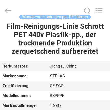
STPLAS
MACHINERY
CO.,LTD.
All
Rights
Waschende Linie des pp.-PETfilmes
Reserved.
Film-Reinigungs-Linie Schrott
HAUS
PET 440v Plastik-pp., der
PRODUKTE
trocknende Produktion
zerquetschend aufbereitet
VIDEOS
Herkunftsort:
Jiangsu, China
ÜBER
Markenname:
STPLAS
UNS
Zertifizierung:
CE SGS
FABRIK-
Modellnummer:
BXPPPE
AUSFLUG
Min Bestellmenge:
1 Satz