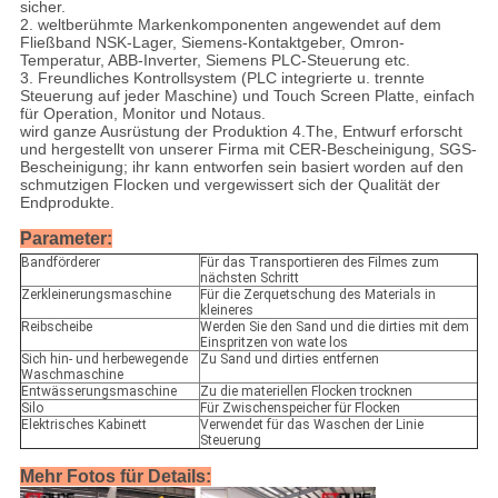
sicher.
2. weltberühmte Markenkomponenten angewendet auf dem
Fließband NSK-Lager, Siemens-Kontaktgeber, Omron-
Temperatur, ABB-Inverter, Siemens PLC-Steuerung etc.
3. Freundliches Kontrollsystem (PLC integrierte u. trennte
Steuerung auf jeder Maschine) und Touch Screen Platte, einfach
für Operation, Monitor und Notaus.
wird ganze Ausrüstung der Produktion 4.The, Entwurf erforscht
und hergestellt von unserer Firma mit CER-Bescheinigung, SGS-
Bescheinigung; ihr kann entworfen sein basiert worden auf den
schmutzigen Flocken und vergewissert sich der Qualität der
Endprodukte.
Parameter:
Bandförderer
Für das Transportieren des Filmes zum
nächsten Schritt
Zerkleinerungsmaschine
Für die Zerquetschung des Materials in
kleineres
Reibscheibe
Werden Sie den Sand und die dirties mit dem
Einspritzen von wate los
Sich hin- und herbewegende
Zu Sand und dirties entfernen
Waschmaschine
Entwässerungsmaschine
Zu die materiellen Flocken trocknen
Silo
Für Zwischenspeicher für Flocken
Elektrisches Kabinett
Verwendet für das Waschen der Linie
Steuerung
Mehr Fotos für Details: