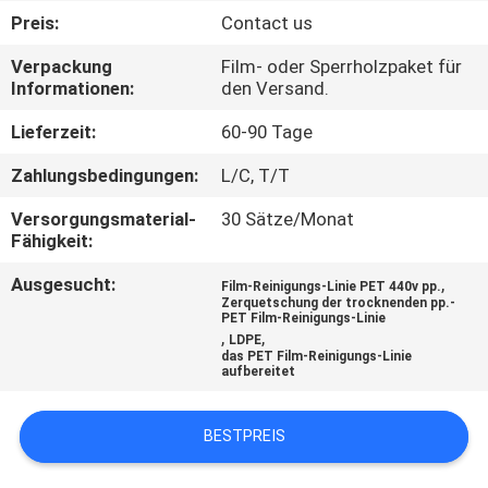
Preis:
Contact us
QUALITÄTSKONTROLLE
Verpackung
Film- oder Sperrholzpaket für
Informationen:
den Versand.
TRETEN
Lieferzeit:
60-90 Tage
SIE
Zahlungsbedingungen:
L/C, T/T
MIT
Versorgungsmaterial-
30 Sätze/Monat
UNS
Fähigkeit:
IN
Ausgesucht:
,
Film-Reinigungs-Linie PET 440v pp.
VERBINDUNG
Zerquetschung der trocknenden pp.-
PET Film-Reinigungs-Linie
,
,
LDPE
das PET Film-Reinigungs-Linie
FORDERN
aufbereitet
SIE
BESTPREIS
EIN
ZITAT