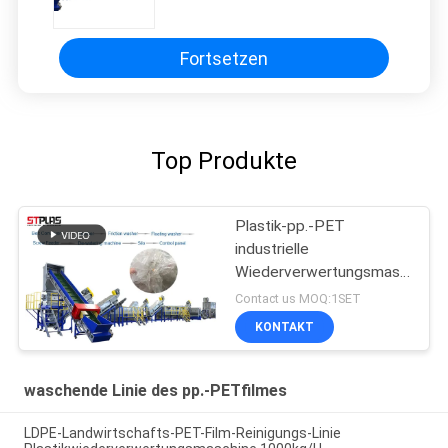
trocknende Produktion
zerquetschend aufbereitet
Fortsetzen
Top Produkte
Plastik-pp.-PET
industrielle
Wiederverwertungsmaschinen
mit Wartung der
Contact us MOQ:1SET
Lebenszeit-SUS304
KONTAKT
waschende Linie des pp.-PETfilmes
LDPE-Landwirtschafts-PET-Film-Reinigungs-Linie