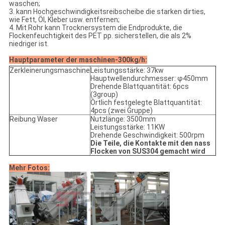
waschen;
3. kann Hochgeschwindigkeitsreibscheibe die starken dirties,
wie Fett, Öl, Kleber usw. entfernen;
4. Mit Rohr kann Trocknersystem die Endprodukte, die
Flockenfeuchtigkeit des PET pp. sicherstellen, die als 2%
niedriger ist.
Hauptparameter der maschinen-300kg/h:
Zerkleinerungsmaschine
Leistungsstärke: 37kw
Hauptwellendurchmesser: φ450mm
Drehende Blattquantität: 6pcs
(3group)
Örtlich festgelegte Blattquantität:
4pcs (zwei Gruppe)
Reibung Waser
Nutzlänge: 3500mm
Leistungsstärke: 11KW
Drehende Geschwindigkeit: 500rpm
Die Teile, die Kontakte mit den nass
Flocken von SUS304 gemacht wird
Mehr Fotos: