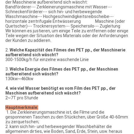
der Maschinerie aufbereitend sich wäscht:
Bandförderer--- Zerkleinerungsmaschine mit Wasser---
Schneckenförderer--- sich hin- und herbewegende
Waschmaschine--- Hochgeschwindigkeitsreibscheibe---
horizontale zentrifugale Entwässerung Maschine (oder
Quetscher)--- Trocknersystem--- Speichersilo--- Zugleitung
Wir können es justieren, um einige Teile zu entfernen oder einige
Teile wegen der Situation des Materials oder der Anforderungen
der Kunden zu addieren.
2.
Welche Kapazität des Filmes des PET pp., der Maschinerie
aufbereitend sich wäscht?
300-1500kg/h für einzelne waschende Linie
3.
Welche Energie des Filmes des PET pp., der Maschinen
aufbereitend sich wäscht?
130kw~460kw
4. wie viel Wasser benötigt es vom Film des PET pp., der
Maschinen aufbereitend sich wäscht?
2~7T pro Stunde
Hauptmerkmale:
1. Die Zerkleinerungsmaschine ist, die Filme und die
gesponnenen Taschen zu den Stückchen, über Größe 40-60mm
zu zerquetschen;
2. kann sich hin- und herbewegender Waschbehälter die
allgemeinen dirties, wie Boden, Sand, Erde, Stein, usw. heraus