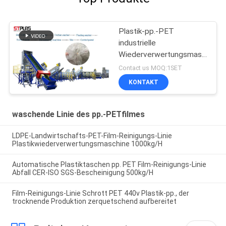
Plastik-pp.-PET
industrielle
Wiederverwertungsmaschinen
mit Wartung der
Contact us MOQ:1SET
Lebenszeit-SUS304
KONTAKT
waschende Linie des pp.-PETfilmes
LDPE-Landwirtschafts-PET-Film-Reinigungs-Linie
Plastikwiederverwertungsmaschine 1000kg/H
Automatische Plastiktaschen pp. PET Film-Reinigungs-Linie
Abfall CER-ISO SGS-Bescheinigung 500kg/H
Film-Reinigungs-Linie Schrott PET 440v Plastik-pp., der
trocknende Produktion zerquetschend aufbereitet