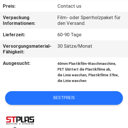
Preis:
Contact us
QUALITÄTSKONTROLLE
Verpackung
Film- oder Sperrholzpaket für
Informationen:
den Versand.
TRETEN
Lieferzeit:
60-90 Tage
SIE
Versorgungsmaterial-
30 Sätze/Monat
MIT
Fähigkeit:
UNS
Ausgesucht:
,
60mm Plastikfilm-Waschmaschine
IN
,
PET blättert die Plastikfilme ab
,
,
die Linie waschen
Plastikfilme 37kw
VERBINDUNG
die Linie waschen
FORDERN
BESTPREIS
SIE
EIN
ZITAT