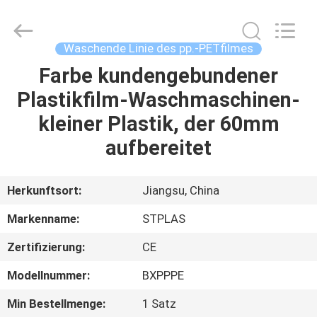
STPLAS
MACHINERY
CO.,LTD.
All
Rights
Waschende Linie des pp.-PETfilmes
Reserved.
Farbe kundengebundener
HAUS
Plastikfilm-Waschmaschinen-
PRODUKTE
kleiner Plastik, der 60mm
aufbereitet
VIDEOS
Herkunftsort:
Jiangsu, China
ÜBER
Markenname:
STPLAS
UNS
Zertifizierung:
CE
FABRIK-
Modellnummer:
BXPPPE
AUSFLUG
Min Bestellmenge:
1 Satz